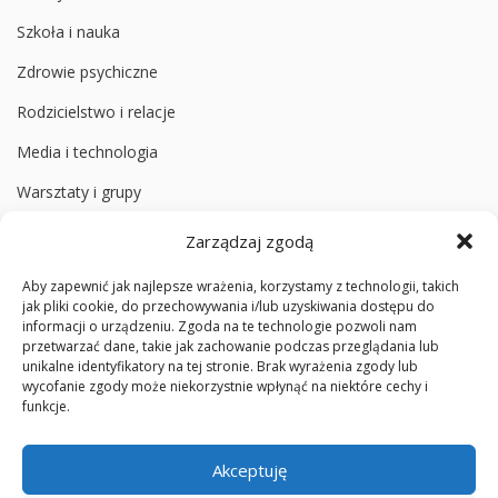
Szkoła i nauka
Zdrowie psychiczne
Rodzicielstwo i relacje
Media i technologia
Warsztaty i grupy
Zarządzaj zgodą
Informacje
Aby zapewnić jak najlepsze wrażenia, korzystamy z technologii, takich
O poradni
jak pliki cookie, do przechowywania i/lub uzyskiwania dostępu do
informacji o urządzeniu. Zgoda na te technologie pozwoli nam
Zespół
przetwarzać dane, takie jak zachowanie podczas przeglądania lub
unikalne identyfikatory na tej stronie. Brak wyrażenia zgody lub
Media społecznościowe
wycofanie zgody może niekorzystnie wpłynąć na niektóre cechy i
funkcje.
Cennik badań diagnostycznych
Polityka prywatności
Akceptuję