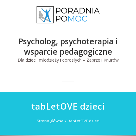
Skip
to
content
Psycholog, psychoterapia i
wsparcie pedagogiczne
Dla dzieci, młodzieży i dorosłych – Zabrze i Knurów
Toggle
navigation
tabLetOVE dzieci
Strona główna
tabLetOVE dzieci