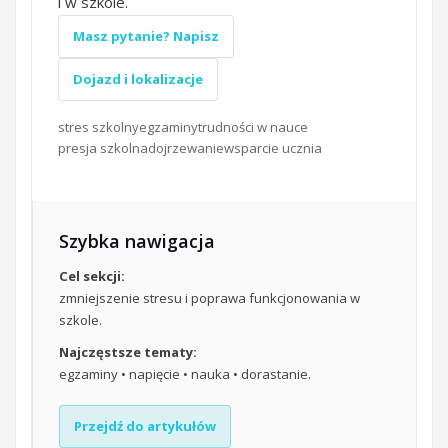
i w szkole.
Masz pytanie? Napisz
Dojazd i lokalizacje
stres szkolny
egzaminy
trudności w nauce
presja szkolna
dojrzewanie
wsparcie ucznia
Szybka nawigacja
Cel sekcji:
zmniejszenie stresu i poprawa funkcjonowania w
szkole.
Najczęstsze tematy:
egzaminy • napięcie • nauka • dorastanie.
Przejdź do artykułów