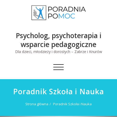
Skip
to
content
Psycholog, psychoterapia i
wsparcie pedagogiczne
Dla dzieci, młodzieży i dorosłych – Zabrze i Knurów
Toggle
navigation
Poradnik Szkoła i Nauka
Strona główna
Poradnik Szkoła i Nauka