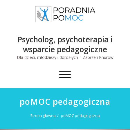
Skip
to
content
Psycholog, psychoterapia i
wsparcie pedagogiczne
Dla dzieci, młodzieży i dorosłych – Zabrze i Knurów
Toggle
navigation
poMOC pedagogiczna
Strona główna
poMOC pedagogiczna