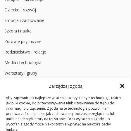
Dziecko i rozwój
Emocje i zachowanie
Szkoła i nauka
Zdrowie psychiczne
Rodzicielstwo i relacje
Media i technologia
Warsztaty i grupy
Zarządzaj zgodą
Informacje
Aby zapewnić jak najlepsze wrażenia, korzystamy z technologii, takich
O poradni
jak pliki cookie, do przechowywania i/lub uzyskiwania dostępu do
informacji o urządzeniu. Zgoda na te technologie pozwoli nam
Zespół
przetwarzać dane, takie jak zachowanie podczas przeglądania lub
unikalne identyfikatory na tej stronie. Brak wyrażenia zgody lub
Media społecznościowe
wycofanie zgody może niekorzystnie wpłynąć na niektóre cechy i
funkcje.