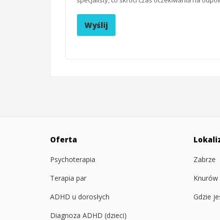
specjalisty, co skróci czas oczekiwania na odpo
Wyślij
Oferta
Lokali
Psychoterapia
Zabrze
Terapia par
Knurów
ADHD u dorosłych
Gdzie j
Diagnoza ADHD (dzieci)