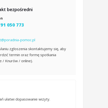
akt bezpośredni
on
791 050 773
t@poradnia-pomoc.pl
łaniu zgłoszenia skontaktujemy się, aby
rdzić termin oraz formę spotkania
e / Knurów / online).
kań ułatwi dopasowanie wizyty.