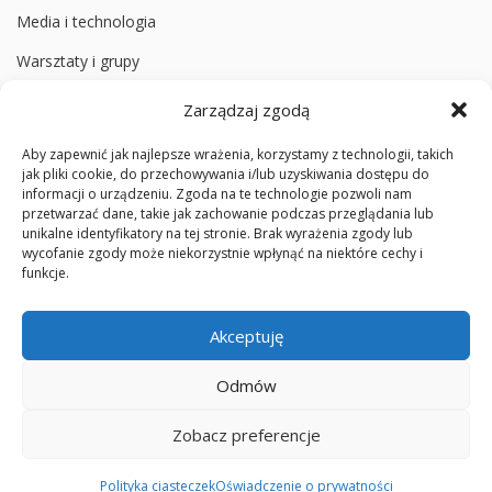
Media i technologia
Warsztaty i grupy
Zarządzaj zgodą
Informacje
Aby zapewnić jak najlepsze wrażenia, korzystamy z technologii, takich
O poradni
jak pliki cookie, do przechowywania i/lub uzyskiwania dostępu do
informacji o urządzeniu. Zgoda na te technologie pozwoli nam
Zespół
przetwarzać dane, takie jak zachowanie podczas przeglądania lub
unikalne identyfikatory na tej stronie. Brak wyrażenia zgody lub
Media społecznościowe
wycofanie zgody może niekorzystnie wpłynąć na niektóre cechy i
funkcje.
Cennik badań diagnostycznych
Polityka prywatności
Akceptuję
Standardy ochrony małoletnich
Odmów
Zobacz preferencje
© 2026 Poradnia poMOC
Pomoc psychologiczna • Zabrze • Knurów • Online
Polityka ciasteczek
Oświadczenie o prywatności