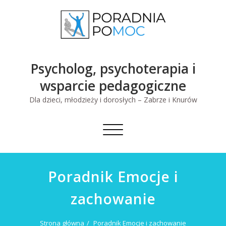
Skip
to
content
Psycholog, psychoterapia i
wsparcie pedagogiczne
Dla dzieci, młodzieży i dorosłych – Zabrze i Knurów
Toggle
navigation
Poradnik Emocje i
zachowanie
Strona główna
Poradnik Emocje i zachowanie