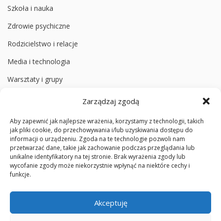
Szkoła i nauka
Zdrowie psychiczne
Rodzicielstwo i relacje
Media i technologia
Warsztaty i grupy
Zarządzaj zgodą
Informacje
Aby zapewnić jak najlepsze wrażenia, korzystamy z technologii, takich
O poradni
jak pliki cookie, do przechowywania i/lub uzyskiwania dostępu do
informacji o urządzeniu. Zgoda na te technologie pozwoli nam
Zespół
przetwarzać dane, takie jak zachowanie podczas przeglądania lub
unikalne identyfikatory na tej stronie. Brak wyrażenia zgody lub
Media społecznościowe
wycofanie zgody może niekorzystnie wpłynąć na niektóre cechy i
funkcje.
Cennik badań diagnostycznych
Polityka prywatności
Akceptuję
Standardy ochrony małoletnich