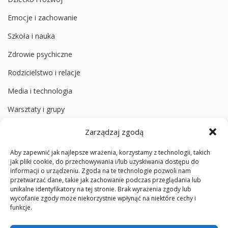
Emocje i zachowanie
Szkoła i nauka
Zdrowie psychiczne
Rodzicielstwo i relacje
Media i technologia
Warsztaty i grupy
Zarządzaj zgodą
Informacje
Aby zapewnić jak najlepsze wrażenia, korzystamy z technologii, takich
O poradni
jak pliki cookie, do przechowywania i/lub uzyskiwania dostępu do
informacji o urządzeniu. Zgoda na te technologie pozwoli nam
Zespół
przetwarzać dane, takie jak zachowanie podczas przeglądania lub
unikalne identyfikatory na tej stronie. Brak wyrażenia zgody lub
Media społecznościowe
wycofanie zgody może niekorzystnie wpłynąć na niektóre cechy i
funkcje.
Cennik badań diagnostycznych