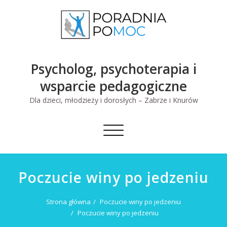
Skip
to
content
Psycholog, psychoterapia i
wsparcie pedagogiczne
Dla dzieci, młodzieży i dorosłych – Zabrze i Knurów
Toggle
navigation
Poczucie winy po jedzeniu
Strona główna
Poczucie winy po jedzeniu
Poczucie winy po jedzeniu