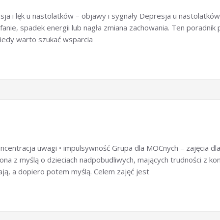
a i lęk u nastolatków – objawy i sygnały Depresja u nastolatków 
cofanie, spadek energii lub nagła zmiana zachowania. Ten poradn
iedy warto szukać wsparcia
oncentracja uwagi • impulsywność Grupa dla MOCnych – zajęcia dla
na z myślą o dzieciach nadpobudliwych, mających trudności z konc
łają, a dopiero potem myślą. Celem zajęć jest