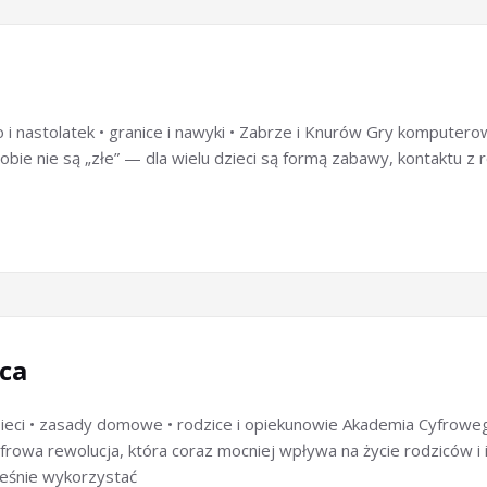
i nastolatek • granice i nawyki • Zabrze i Knurów Gry komputerowe
ie nie są „złe” — dla wielu dzieci są formą zabawy, kontaktu z 
ca
sieci • zasady domowe • rodzice i opiekunowie Akademia Cyfroweg
owa rewolucja, która coraz mocniej wpływa na życie rodziców i ich
ześnie wykorzystać