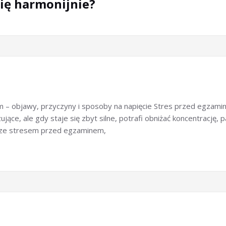
się harmonijnie?
em – objawy, przyczyny i sposoby na napięcie Stres przed egzami
ące, ale gdy staje się zbyt silne, potrafi obniżać koncentrację, 
e ze stresem przed egzaminem,