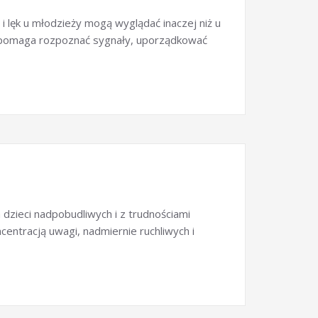
i lęk u młodzieży mogą wyglądać inaczej niż u
ik pomaga rozpoznać sygnały, uporządkować
 dzieci nadpobudliwych i z trudnościami
entracją uwagi, nadmiernie ruchliwych i