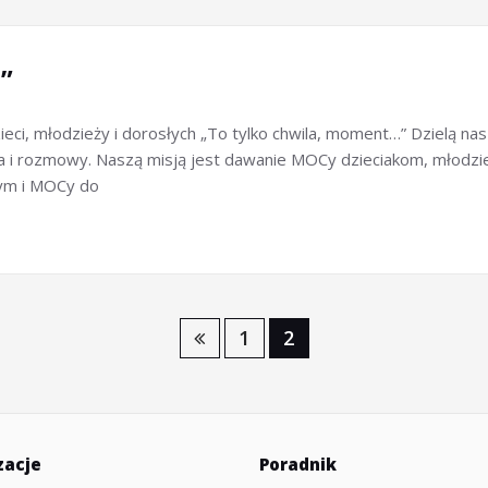
”
zieci, młodzieży i dorosłych „To tylko chwila, moment…” Dzielą 
ia i rozmowy. Naszą misją jest dawanie MOCy dzieciakom, młodzi
nym i MOCy do
1
2
zacje
Poradnik