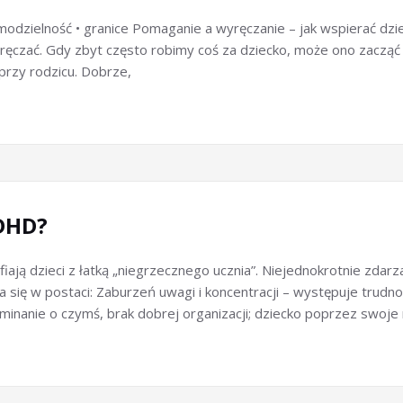
 samodzielność • granice Pomaganie a wyręczanie – jak wspierać 
ręczać. Gdy zbyt często robimy coś za dziecko, może ono zacząć 
przy rodzicu. Dobrze,
ADHD?
ają dzieci z łatką „niegrzecznego ucznia”. Niejednokrotnie zdarz
ię w postaci: Zaburzeń uwagi i koncentracji – występuje trudność
ominanie o czymś, brak dobrej organizacji; dziecko poprzez swoje